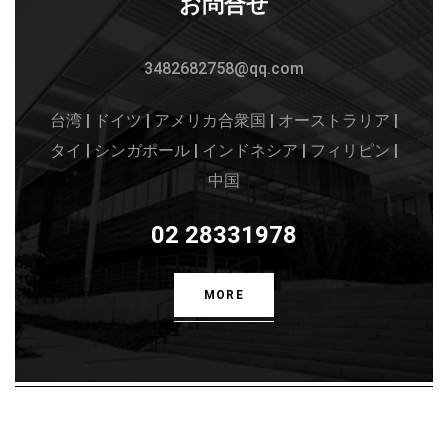
お問合せ
3482682758@qq.com
台湾 | ドイツ | アメリカ合衆国 | オーストラリア |
タイ | シンガポール | インドネシア | フィリピン |
中国
02 28331978
MORE