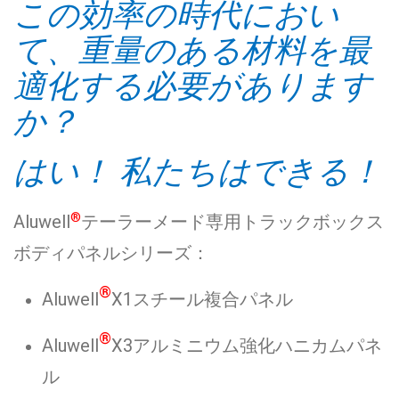
この効率の時代におい
て、重量のある材料を最
適化する必要があります
か？
はい！ 私たちはできる！
®
Aluwell
テーラーメード専用トラックボックス
ボディパネルシリーズ：
®
Aluwell
X1スチール複合パネル
®
Aluwell
X3
アルミニウム強化ハニカムパネ
ル