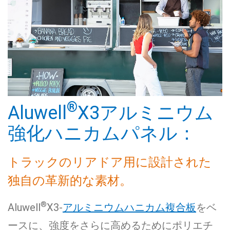
®
Aluwell
X3アルミニウム
強化ハニカムパネル：
トラックのリアドア用に設計された
独自の革新的な素材。
®
Aluwell
X3-
アルミニウムハニカム複合板
をベ
ースに、強度をさらに高めるためにポリエチ